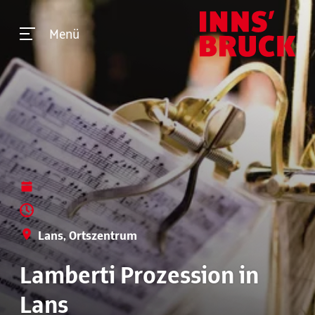
Menü
Lans, Ortszentrum
Lamberti Prozession in
Lans