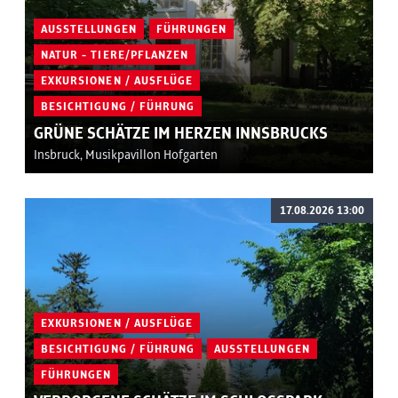
AUSSTELLUNGEN
FÜHRUNGEN
NATUR - TIERE/PFLANZEN
EXKURSIONEN / AUSFLÜGE
BESICHTIGUNG / FÜHRUNG
GRÜNE SCHÄTZE IM HERZEN INNSBRUCKS
Insbruck, Musikpavillon Hofgarten
17.08.2026 13:00
EXKURSIONEN / AUSFLÜGE
BESICHTIGUNG / FÜHRUNG
AUSSTELLUNGEN
FÜHRUNGEN