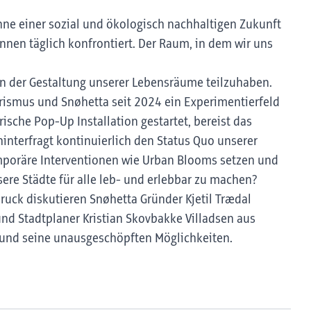
ne einer sozial und ökologisch nachhaltigen Zukunft
nnen täglich konfrontiert. Der Raum, in dem wir uns
 an der Gestaltung unserer Lebensräume teilzuhaben.
rismus und Snøhetta seit 2024 ein Experimentierfeld
ische Pop-Up Installation gestartet, bereist das
interfragt kontinuierlich den Status Quo unserer
mporäre Interventionen wie Urban Blooms setzen und
re Städte für alle leb- und erlebbar zu machen?
uck diskutieren Snøhetta Gründer Kjetil Trædal
und Stadtplaner Kristian Skovbakke Villadsen aus
und seine unausgeschöpften Möglichkeiten.