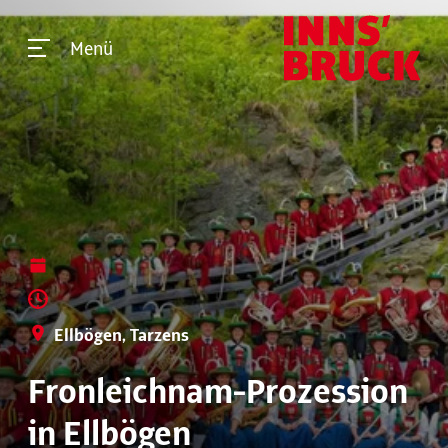
Menü
Ellbögen, Tarzens
Fronleichnam-Prozession
in Ellbögen