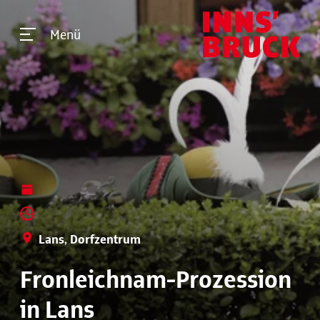
Menü
Lans, Dorfzentrum
Fronleichnam-Prozession
in Lans