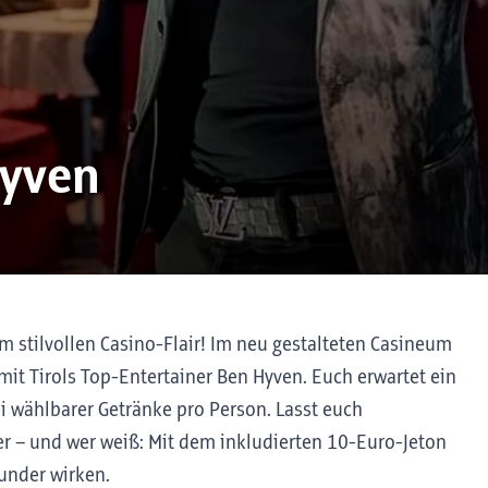
Hyven
m stilvollen Casino-Flair! Im neu gestalteten Casineum
 mit Tirols Top-Entertainer Ben Hyven. Euch erwartet ein
ei wählbarer Getränke pro Person. Lasst euch
 – und wer weiß: Mit dem inkludierten 10-Euro-Jeton
Wunder wirken.