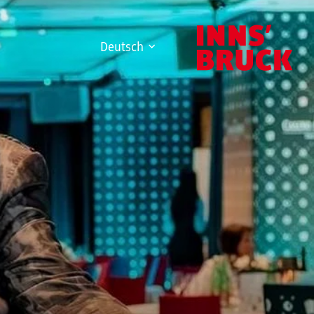
Deutsch