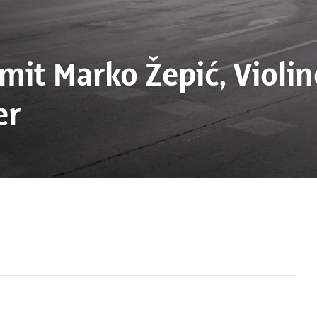
mit Marko Žepić, Violi
er