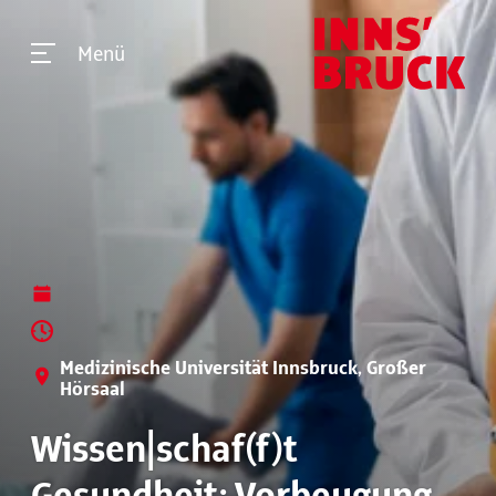
Menü
Medizinische Universität Innsbruck, Großer
Hörsaal
Wissen|schaf(f)t