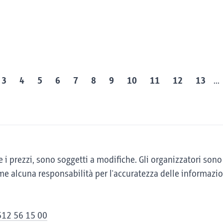
3
4
5
6
7
8
9
10
11
12
13
...
rari e i prezzi, sono soggetti a modifiche. Gli organizzatori 
 alcuna responsabilità per l'accuratezza delle informazio
512 56 15 00