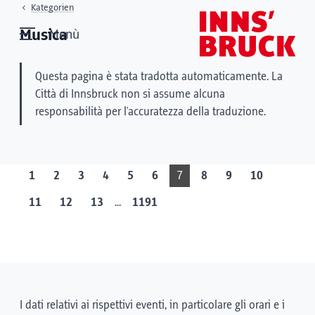
Kategorien
Musica
Menù
Questa pagina è stata tradotta automaticamente. La
Città di Innsbruck non si assume alcuna
responsabilità per l'accuratezza della traduzione.
1
2
3
4
5
6
7
8
9
10
...
11
12
13
1191
I dati relativi ai rispettivi eventi, in particolare gli orari e i