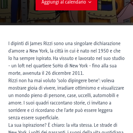
Aggiungi al calendario
I dipinti di James Rizzi sono una singolare dichiarazione
d'amore a New York, la città in cui è nato nel 1950 e che
lo ha sempre ispirato. Ha vissuto e lavorato nel suo studio
- un loft nel quartiere SoHo di New York - fino alla sua
morte, avvenuta il 26 dicembre 2011.
Rizzi non ha mai voluto "solo dipingere bene": voleva
mostrare gioia di vivere, irradiare ottimismo e visualizzare
un mondo pieno di persone, case, uccelli, automobili e
amore. I suoi quadri raccontano storie, ci invitano a
sorridere e ci ricordano che l'arte può essere leggera
senza essere superficiale.
La sua ispirazione? È chiaro: la vita stessa. Le strade di
New York, i volti dei passanti, i suoni della vita quotidiana.