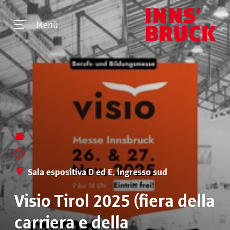
Menù
Sala espositiva D ed E, ingresso sud
Visio Tirol 2025 (fiera della
carriera e della