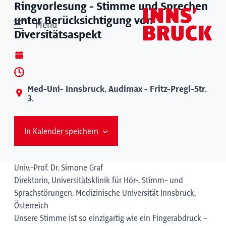
Ringvorlesung - Stimme und Sprechen
unter Berücksichtigung von
Menü
Diversitätsaspekt
Med-Uni- Innsbruck, Audimax - Fritz-Pregl-Str.
3.
In Kalender speichern
Univ.-Prof. Dr. Simone Graf
Direktorin, Universitätsklinik für Hör-, Stimm- und
Sprachstörungen, Medizinische Universität Innsbruck,
Österreich
Unsere Stimme ist so einzigartig wie ein Fingerabdruck –