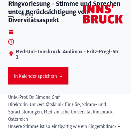
Ringvorlesung - Stimme und Sprechen
unter Berücksichtigung von
Menü
Diversitätsaspekt
Med-Uni- Innsbruck, Audimax - Fritz-Pregl-Str.
3.
In Kalender speichern
Univ.-Prof. Dr. Simone Graf
Direktorin, Universitätsklinik für Hör-, Stimm- und
Sprachstörungen, Medizinische Universität Innsbruck,
Österreich
Unsere Stimme ist so einzigartig wie ein Fingerabdruck –