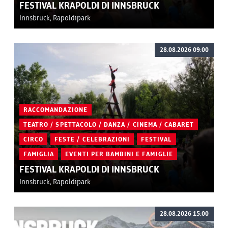
FESTIVAL KRAPOLDI DI INNSBRUCK
Innsbruck, Rapoldipark
28.08.2026 09:00
RACCOMANDAZIONE
TEATRO / SPETTACOLO / DANZA / CINEMA / CABARET
CIRCO
FESTE / CELEBRAZIONI
FESTIVAL
FAMIGLIA
EVENTI PER BAMBINI E FAMIGLIE
FESTIVAL KRAPOLDI DI INNSBRUCK
Innsbruck, Rapoldipark
28.08.2026 15:00