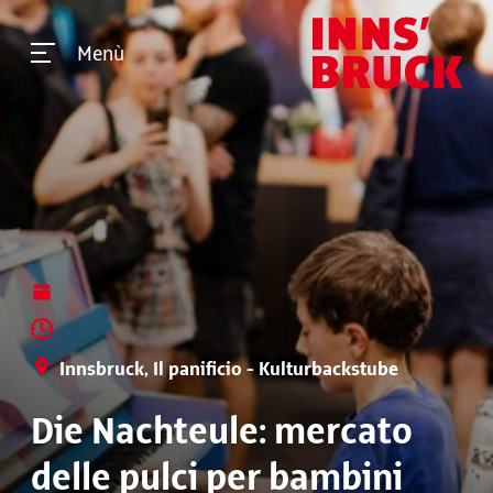
Menù
Innsbruck, Il panificio - Kulturbackstube
Die Nachteule: mercato
delle pulci per bambini