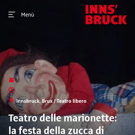
Menù
Innsbruck, Brux / Teatro libero
Teatro delle marionette:
la festa della zucca di