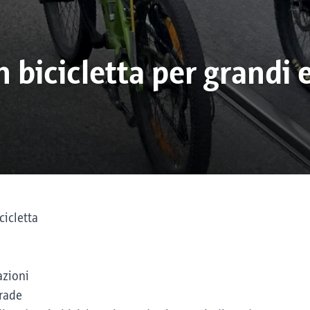
n bicicletta per grandi 
cicletta
azioni
trade