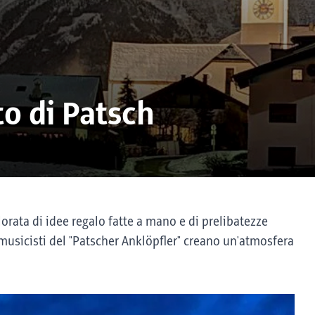
to di Patsch
lorata di idee regalo fatte a mano e di prelibatezze
i musicisti del "Patscher Anklöpfler" creano un'atmosfera