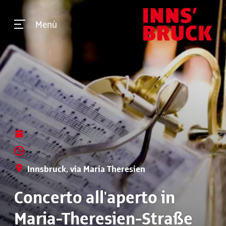
Menù
Innsbruck, via Maria Theresien
Concerto all'aperto in
Maria-Theresien-Straße