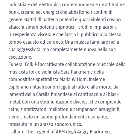
industriale dell'elettronica contemporanea e un'attitudine
punk, creano set energici che abbattono i confini di
genere. Battiti di batteria potenti e quasi violenti creano
attacchi sonori potenti e ipnotici - crudi e implacabili.
Un'esperienza viscerale che lascia il pubblico allo stesso
tempo esausto ed euforico. Una musica familiare nella
sua aggressività, ma completamente nuova nella sua
esecuzione.
Funeral Folk è l'accattivante collaborazione musicale della
musicista folk e violinista Sara Parkman e della
compositrice spettralista Maria W Horn. Insieme
esplorano i rituali sonori legati al lutto e alla morte, dai
lamenti della Carelia finlandese ai canti sacri e al black
metal. Con una strumentazione diversa, che comprende
cetre, sintetizzatori, mellotron e campanacci arrugginiti,
viene creato un suono profondamente risonante,
intessuto in un arazzo sonoro unico.
L'album The Legend of ABM degli Angry Blackmen,