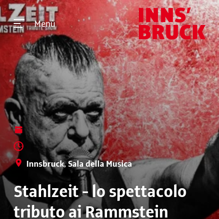
Menù
Innsbruck, Sala della Musica
Stahlzeit - lo spettacolo
tributo ai Rammstein