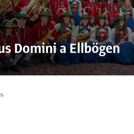
us Domini a Ellbögen
s.