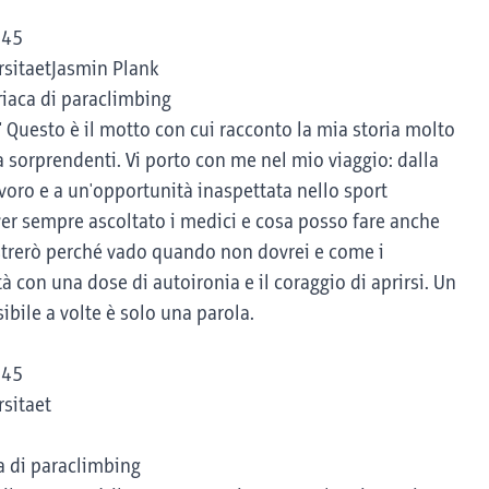
945
ersitaetJasmin Plank
riaca di paraclimbing
" Questo è il motto con cui racconto la mia storia molto
a sorprendenti. Vi porto con me nel mio viaggio: dalla
voro e a un'opportunità inaspettata nello sport
aver sempre ascoltato i medici e cosa posso fare anche
strerò perché vado quando non dovrei e come i
 con una dose di autoironia e il coraggio di aprirsi. Un
sibile a volte è solo una parola.
945
rsitaet
ca di paraclimbing