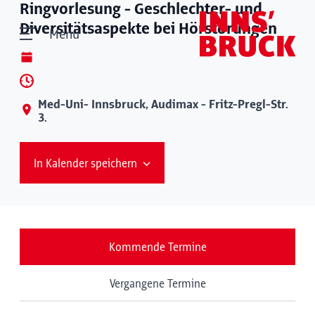
Ringvorlesung - Geschlechter- und
Diversitätsaspekte bei Hörstörungen
Menü
Med-Uni- Innsbruck, Audimax - Fritz-Pregl-Str.
3.
In Kalender speichern
Kommende Termine
Vergangene Termine