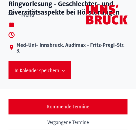
Ringvorlesung - Geschlechter- und
Diversitätsaspekte bei Hörstörungen
Menü
Med-Uni- Innsbruck, Audimax - Fritz-Pregl-Str.
3.
In Kalender speichern
Kommende Termine
Vergangene Termine