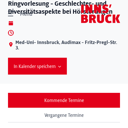
Ringvorlesung - Geschlechter- und
Diversitätsaspekte bei Hörstörungen
Menü
Med-Uni- Innsbruck, Audimax - Fritz-Pregl-Str.
3.
In Kalender speichern
Kommende Termine
Vergangene Termine