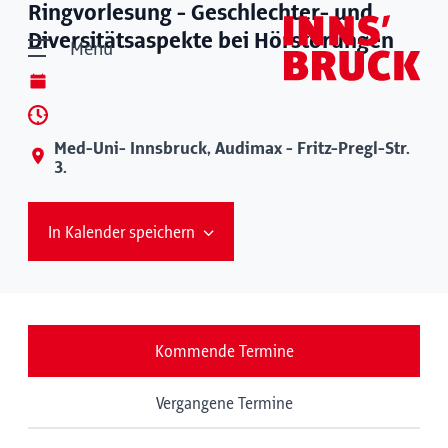
Ringvorlesung - Geschlechter- und
Diversitätsaspekte bei Hörstörungen
Menü
Med-Uni- Innsbruck, Audimax - Fritz-Pregl-Str.
3.
In Kalender speichern
Kommende Termine
Vergangene Termine