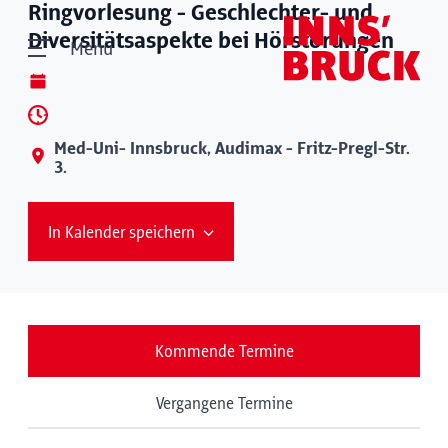
Ringvorlesung - Geschlechter- und
Diversitätsaspekte bei Hörstörungen
Menü
Med-Uni- Innsbruck, Audimax - Fritz-Pregl-Str.
3.
In Kalender speichern
Kommende Termine
Vergangene Termine