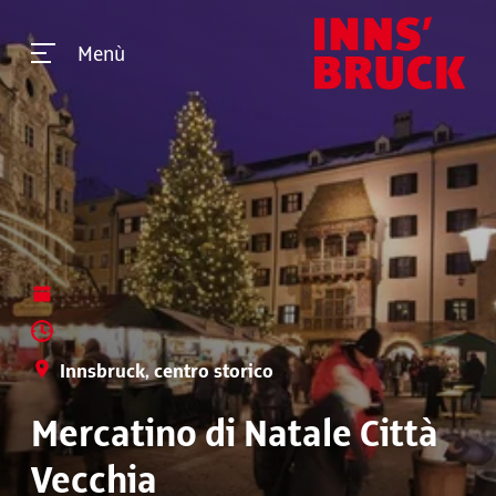
Menù
Innsbruck, centro storico
Mercatino di Natale Città
Vecchia