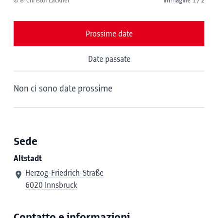
© @ Christof Lackner
immagine 1 / 2
Prossime date
Date passate
Non ci sono date prossime
Sede
Altstadt
Herzog-Friedrich-Straße
6020 Innsbruck
Contatto e informazioni