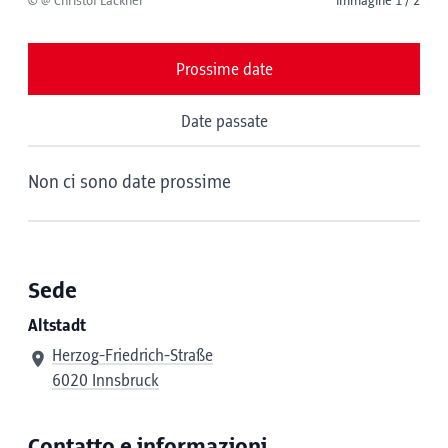
© @ Christof Lackner
immagine 1 / 2
Prossime date
Date passate
Non ci sono date prossime
Sede
Altstadt
Herzog-Friedrich-Straße
6020 Innsbruck
Contatto e informazioni