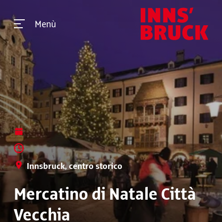
Menù
Innsbruck, centro storico
Mercatino di Natale Città
Vecchia