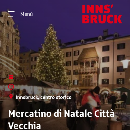
Menù
Innsbruck, centro storico
Mercatino di Natale Città
Vecchia