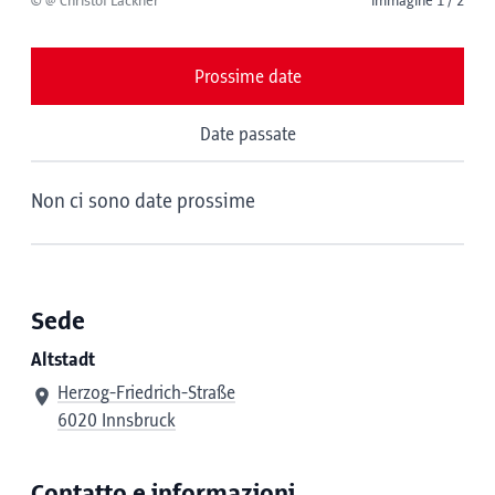
© @ Christof Lackner
immagine 1 / 2
Prossime date
Date passate
Non ci sono date prossime
Sede
Altstadt
Herzog-Friedrich-Straße
6020 Innsbruck
Contatto e informazioni