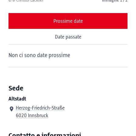
© @ Christof Lackner
immagine 1 / 2
Prossime date
Date passate
Non ci sono date prossime
Sede
Altstadt
Herzog-Friedrich-Straße
6020 Innsbruck
Contatto e informazioni