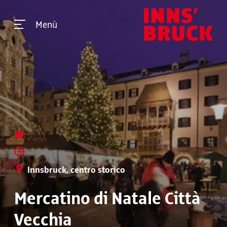
Menù
Innsbruck, centro storico
Mercatino di Natale Città
Vecchia