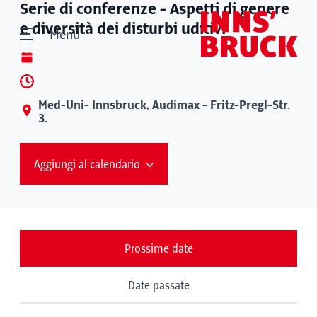
Serie di conferenze - Aspetti di genere
e diversità dei disturbi uditivi
Menù
Med-Uni- Innsbruck, Audimax - Fritz-Pregl-Str.
3.
Aggiungi al calendario
Prossime date
Date passate