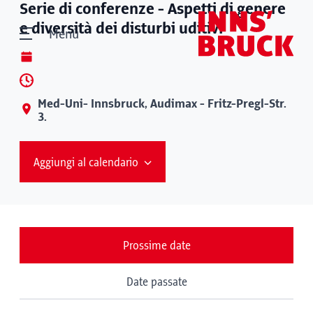
Serie di conferenze - Aspetti di genere
e diversità dei disturbi uditivi
Menù
Med-Uni- Innsbruck, Audimax - Fritz-Pregl-Str.
3.
Aggiungi al calendario
Prossime date
Date passate