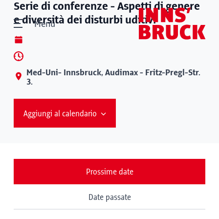
Serie di conferenze - Aspetti di genere
e diversità dei disturbi uditivi
Menù
Med-Uni- Innsbruck, Audimax - Fritz-Pregl-Str.
3.
Aggiungi al calendario
Prossime date
Date passate