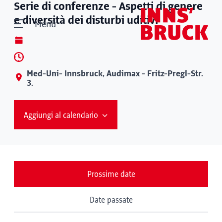
Serie di conferenze - Aspetti di genere
e diversità dei disturbi uditivi
Menù
Med-Uni- Innsbruck, Audimax - Fritz-Pregl-Str.
3.
Aggiungi al calendario
Prossime date
Date passate