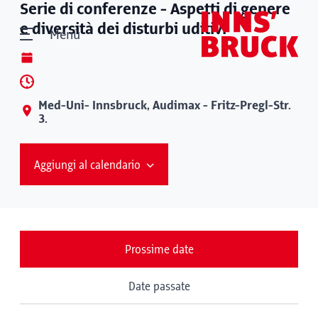
Serie di conferenze - Aspetti di genere
e diversità dei disturbi uditivi
Menù
Med-Uni- Innsbruck, Audimax - Fritz-Pregl-Str.
3.
Aggiungi al calendario
Prossime date
Date passate