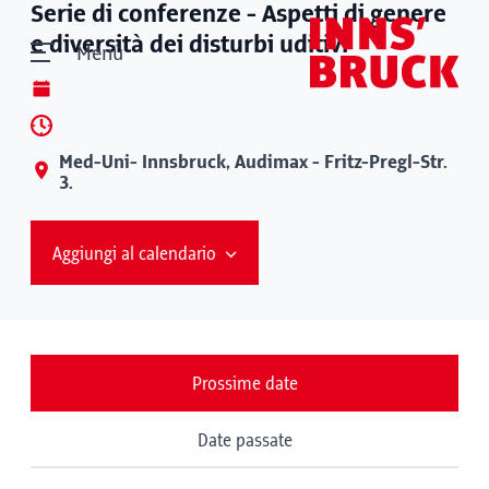
Serie di conferenze - Aspetti di genere
e diversità dei disturbi uditivi
Menù
Med-Uni- Innsbruck, Audimax - Fritz-Pregl-Str.
3.
Aggiungi al calendario
Prossime date
Date passate